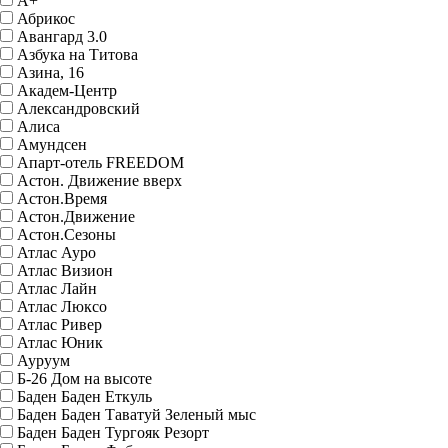
А+
Абрикос
Авангард 3.0
Азбука на Титова
Азина, 16
Академ-Центр
Александровский
Алиса
Амундсен
Апарт-отель FREEDOM
Астон. Движение вверх
Астон.Время
Астон.Движение
Астон.Сезоны
Атлас Ауро
Атлас Визион
Атлас Лайн
Атлас Люксо
Атлас Ривер
Атлас Юник
Ауруум
Б-26 Дом на высоте
Баден Баден Еткуль
Баден Баден Таватуй Зеленый мыс
Баден Баден Тургояк Резорт