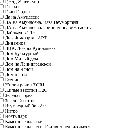
Гранд Успенский
Графит
Грин Гарден
Да на Амундсена
ДА на Амундсена. Baza Development
ДА на Амундсена. Гринвич недвижимость
Даблхаус «1:1»
Дизайн-квартал АРТ
Динамика
ДНК: Дом на Куйбышева
Дом Культурный
Дом Милый дом
Дом на Ленинградской
Дом на Ясной
Доминанта
Есенин
Жилой район ZORI
Жилые высотки H2O
Зеленая горка
Зеленый остров
Изумрудный бор 2.0
Интро
Исеть парк
Каменные палатки
Каменные палатки. Гринвич недвижимость