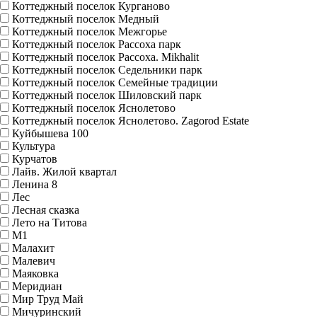
Коттеджный поселок Курганово
Коттеджный поселок Медный
Коттеджный поселок Межгорье
Коттеджный поселок Рассоха парк
Коттеджный поселок Рассоха. Mikhalit
Коттеджный поселок Седельники парк
Коттеджный поселок Семейные традиции
Коттеджный поселок Шиловский парк
Коттеджный поселок Яснолетово
Коттеджный поселок Яснолетово. Zagorod Estate
Куйбышева 100
Культура
Курчатов
Лайв. Жилой квартал
Ленина 8
Лес
Лесная сказка
Лето на Титова
М1
Малахит
Малевич
Маяковка
Меридиан
Мир Труд Май
Мичуринский