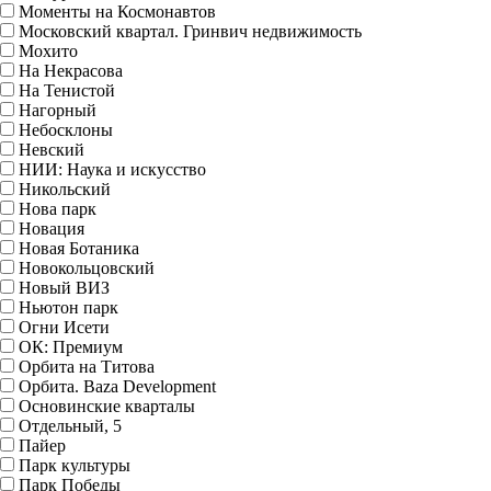
Моменты на Космонавтов
Московский квартал. Гринвич недвижимость
Мохито
На Некрасова
На Тенистой
Нагорный
Небосклоны
Невский
НИИ: Наука и искусство
Никольский
Нова парк
Новация
Новая Ботаника
Новокольцовский
Новый ВИЗ
Ньютон парк
Огни Исети
ОК: Премиум
Орбита на Титова
Орбита. Baza Development
Основинские кварталы
Отдельный, 5
Пайер
Парк культуры
Парк Победы