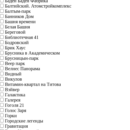
Баден Баден Фабрика
Балтийский. Атомстройкомплекс
Балтым-парк
Банников Дом
Башня времени
Белая Башня
Береговой
Библиотечная 41
Бодровский
Брик Хаус
Брусника в Академическом
Брусницын-парк
Веер парк
Велнес Панорама
Видный
Викулов
Витамин-квартал на Титова
Вэйвер
Галактика
Галерея
Гоголя 21
Голос Заря
Горки
Городские легенды
Гравитация